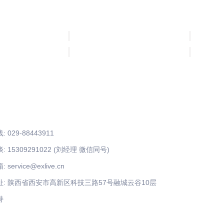
我们
 029-88443911
 15309291022 (刘经理 微信同号)
service@exlive.cn
址: 陕西省西安市高新区科技三路57号融城云谷10层
持