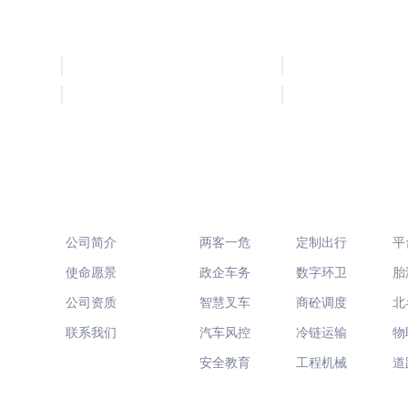
服务客户
关于我们
行业方案
公司简介
两客一危
定制出行
平
使命愿景
政企车务
数字环卫
胎
公司资质
智慧叉车
商砼调度
北
联系我们
汽车风控
冷链运输
物
安全教育
工程机械
道