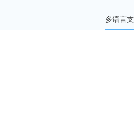
多语言支
exlive3.0支持百余种语言，助
简体中文
繁体中文
英语