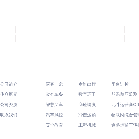
+
3500
服务客户
关于我们
行业方案
公司简介
两客一危
定制出行
平台过检
使命愿景
政企车务
数字环卫
胎温胎压监测
公司资质
智慧叉车
商砼调度
北斗运营商C
联系我们
汽车风控
冷链运输
物联网综合管
安全教育
工程机械
道路运输车辆