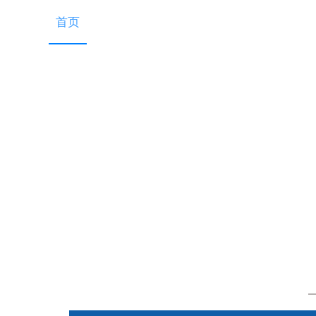
首页
exlive3.0
行业方案
开放平台
文档下