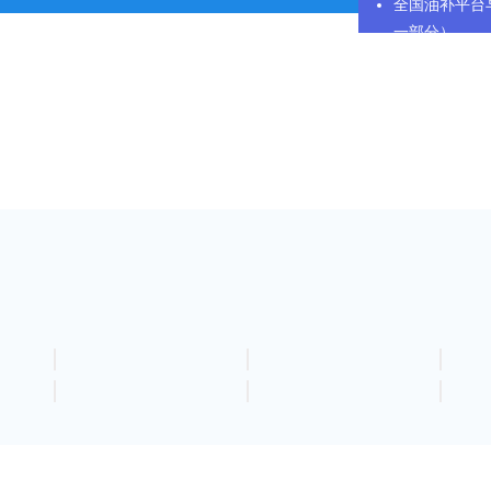
全国油补平台
一部分）
全国油补平台
二部分）
专业、专注
车联网位置平台开发十五年