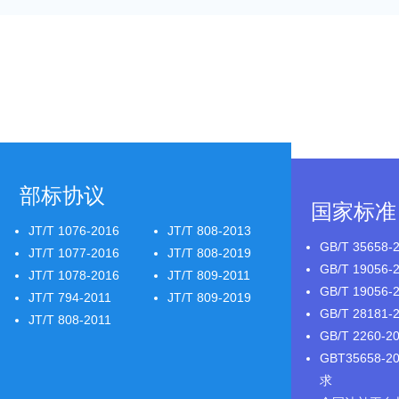
设备厂家
设备协议
支持99%厂家
支持近300种
部标协议
国家标准
JT/T 1076-2016
JT/T 808-2013
GB/T 35658-
JT/T 1077-2016
JT/T 808-2019
GB/T 1905
JT/T 1078-2016
JT/T 809-2011
GB/T 1905
JT/T 794-2011
JT/T 809-2019
GB/T 2818
JT/T 808-2011
GB/T 2260
GBT35658
求