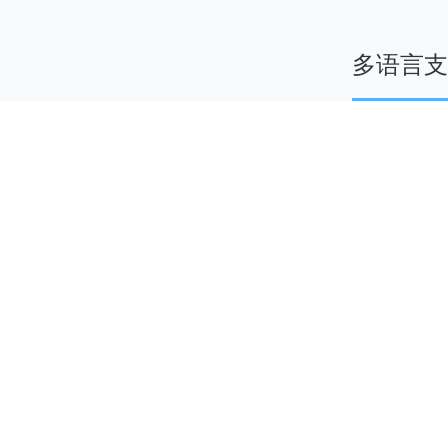
多语言支
exlive3.0支持百余种语言，助
简体中文
繁体中文
英语