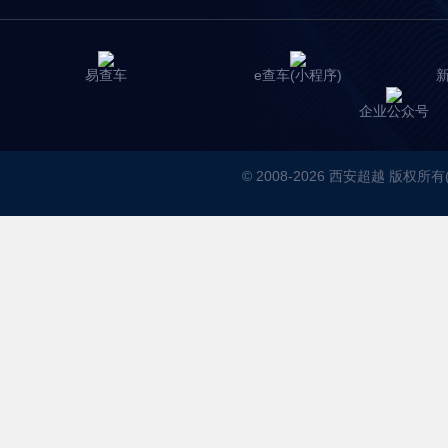
易查车
e查车(小程序)
新
企业公众号
© 2008-2026 西安超越 版权所有