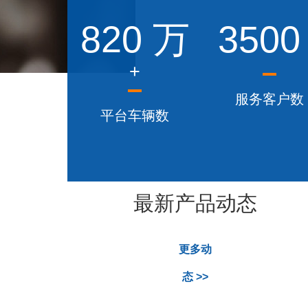
820
万
350
+
服务客户数
平台车辆数
最新产品动态
更多动
态 >>