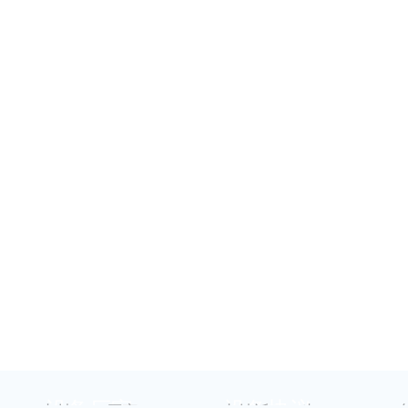
法语
俄语
印尼语
西班牙语
阿拉伯语
葡萄牙语