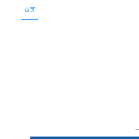
首页
exlive3.0
行业方案
开放平台
文档下