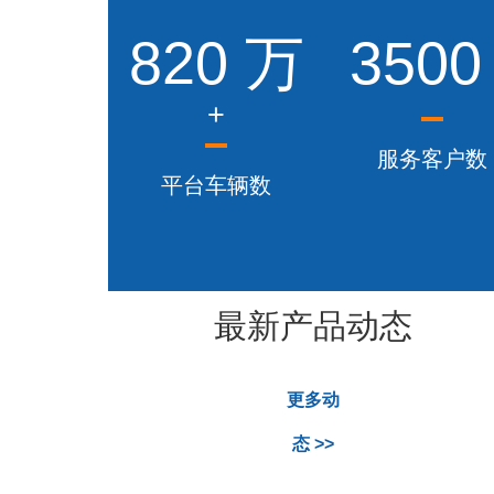
820
万
350
+
服务客户数
平台车辆数
最新产品动态
更多动
态 >>