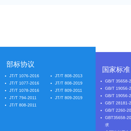
设备厂家
设备协议
支持99%厂家
支持近300种
部标协议
国家标准
JT/T 1076-2016
JT/T 808-2013
GB/T 35658-
JT/T 1077-2016
JT/T 808-2019
GB/T 1905
JT/T 1078-2016
JT/T 809-2011
GB/T 1905
JT/T 794-2011
JT/T 809-2019
GB/T 2818
JT/T 808-2011
GB/T 2260
GBT35658
求