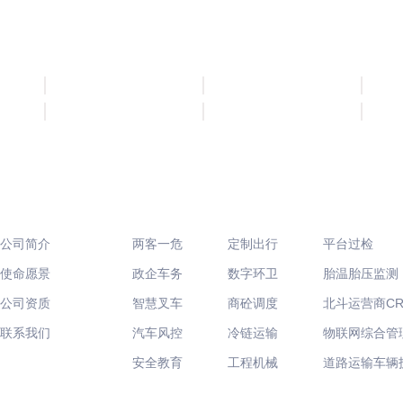
+
3500
服务客户
关于我们
行业方案
公司简介
两客一危
定制出行
平台过检
使命愿景
政企车务
数字环卫
胎温胎压监测
公司资质
智慧叉车
商砼调度
北斗运营商C
联系我们
汽车风控
冷链运输
物联网综合管
安全教育
工程机械
道路运输车辆