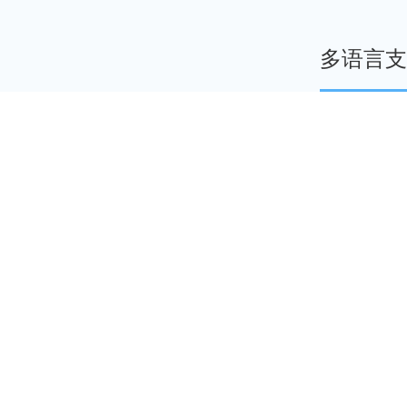
多语言支
exlive3.0支持百余种语言，助
简体中文
繁体中文
英语