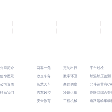
+
3500
服务客户
关于我们
行业方案
公司简介
两客一危
定制出行
平台过检
使命愿景
政企车务
数字环卫
胎温胎压监测
公司资质
智慧叉车
商砼调度
北斗运营商C
联系我们
汽车风控
冷链运输
物联网综合管
安全教育
工程机械
道路运输车辆