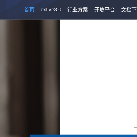
首页
exlive3.0
行业方案
开放平台
文档下