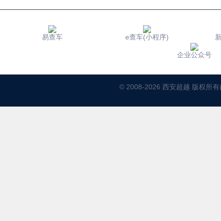
易查车
e查车(小程序)
新
企业公众号
© 2008-2026 西安超越 版权所有