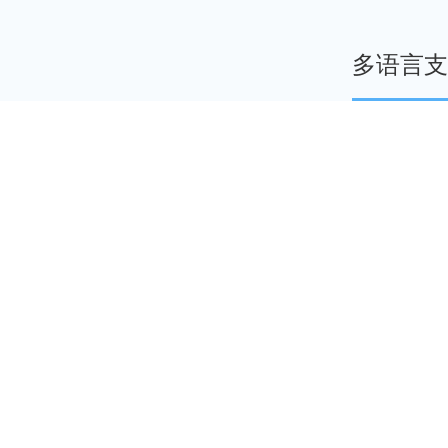
多语言支
exlive3.0支持百余种语言，助
简体中文
繁体中文
英语