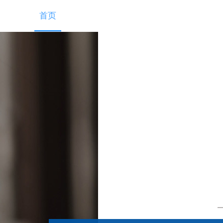
首页
exlive3.0
行业方案
开放平台
文档下