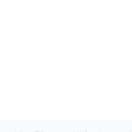
法语
俄语
印尼语
西班牙语
阿拉伯语
葡萄牙语