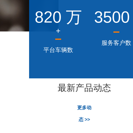
820
万
350
+
服务客户数
平台车辆数
最新产品动态
更多动
态 >>