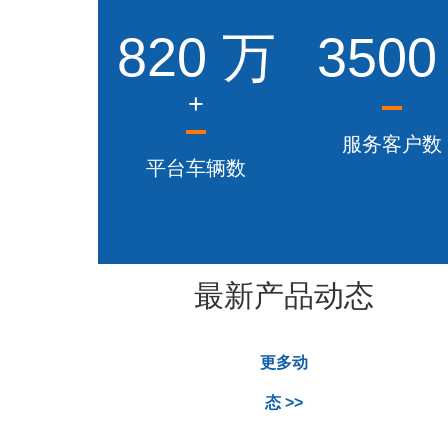
820
万
350
+
服务客户数
平台车辆数
最新产品动态
更多动
态 >>