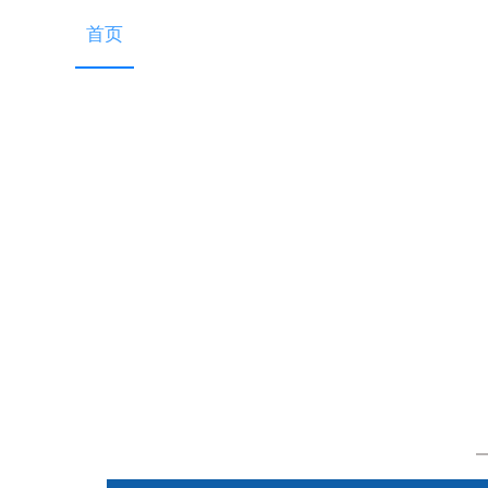
首页
exlive3.0
行业方案
开放平台
文档下