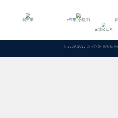
易查车
e查车(小程序)
新
企业公众号
© 2008-2026 西安超越 版权所有