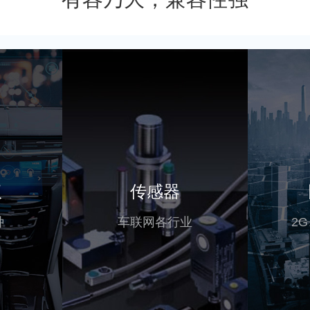
议
传感器
种
车联网各行业
2