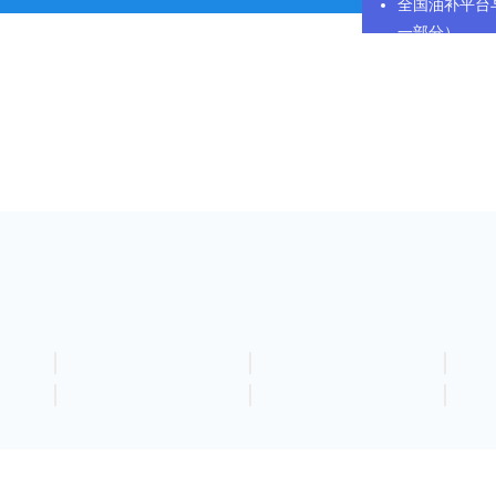
全国油补平台
一部分）
全国油补平台
二部分）
专业、专注
车联网位置平台开发十五年