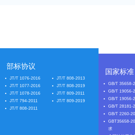
设备厂家
设备协议
支持99%厂家
支持近300种
部标协议
国家标准
JT/T 1076-2016
JT/T 808-2013
GB/T 35658-
JT/T 1077-2016
JT/T 808-2019
GB/T 1905
JT/T 1078-2016
JT/T 809-2011
GB/T 1905
JT/T 794-2011
JT/T 809-2019
GB/T 2818
JT/T 808-2011
GB/T 2260
GBT35658
求