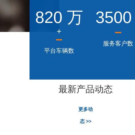
820
万
350
+
服务客户数
平台车辆数
最新产品动态
更多动
态 >>