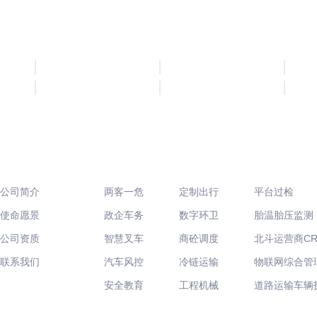
+
3500
服务客户
关于我们
行业方案
公司简介
两客一危
定制出行
平台过检
使命愿景
政企车务
数字环卫
胎温胎压监测
公司资质
智慧叉车
商砼调度
北斗运营商C
联系我们
汽车风控
冷链运输
物联网综合管
安全教育
工程机械
道路运输车辆