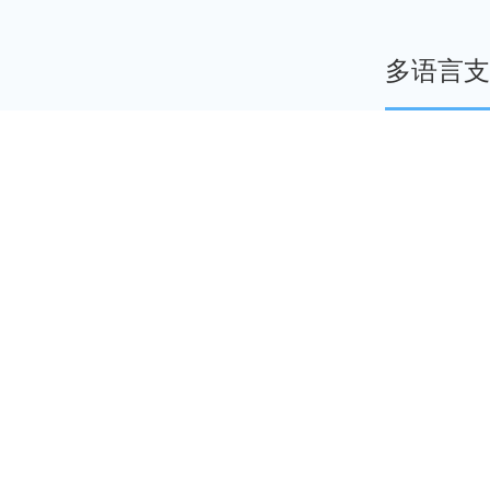
多语言支
exlive3.0支持百余种语言，助
简体中文
繁体中文
英语