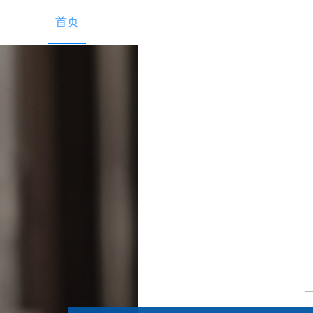
首页
exlive3.0
行业方案
开放平台
文档下