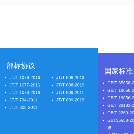
设备厂家
设备协议
支持99%厂家
支持近300种
部标协议
国家标准
JT/T 1076-2016
JT/T 808-2013
GB/T 35658-
JT/T 1077-2016
JT/T 808-2019
GB/T 1905
JT/T 1078-2016
JT/T 809-2011
GB/T 1905
JT/T 794-2011
JT/T 809-2019
GB/T 2818
JT/T 808-2011
GB/T 2260
GBT35658
求