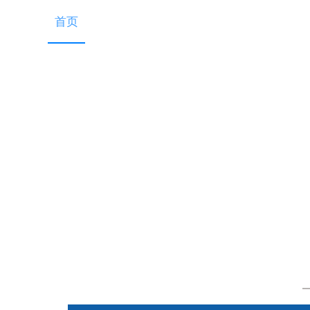
首页
exlive3.0
行业方案
开放平台
文档下