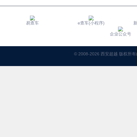
易查车
e查车(小程序)
新
企业公众号
© 2008-2026 西安超越 版权所有