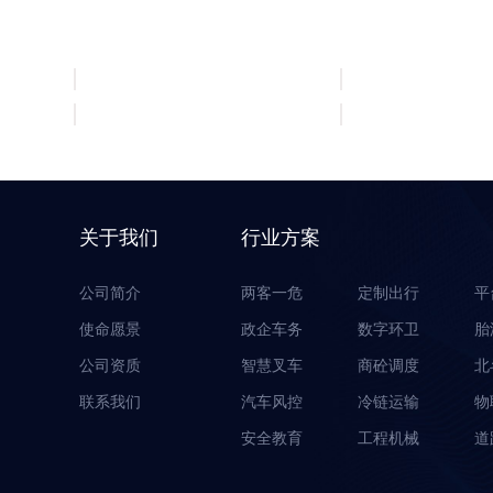
服务客户
关于我们
行业方案
公司简介
两客一危
定制出行
平
使命愿景
政企车务
数字环卫
胎
公司资质
智慧叉车
商砼调度
北
联系我们
汽车风控
冷链运输
物
安全教育
工程机械
道