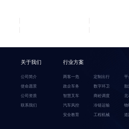
服务客户
关于我们
行业方案
公司简介
两客一危
定制出行
平
使命愿景
政企车务
数字环卫
胎
公司资质
智慧叉车
商砼调度
北
联系我们
汽车风控
冷链运输
物
安全教育
工程机械
道