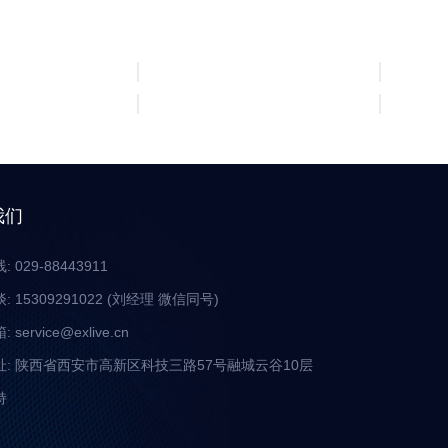
我们
 029-88443911
 15309291022 (刘经理 微信同号)
service@exlive.cn
址: 陕西省西安市高新区科技三路57号融城云谷10层
持