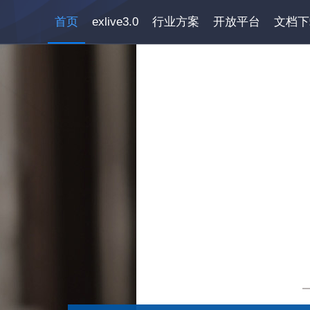
首页
exlive3.0
行业方案
开放平台
文档下