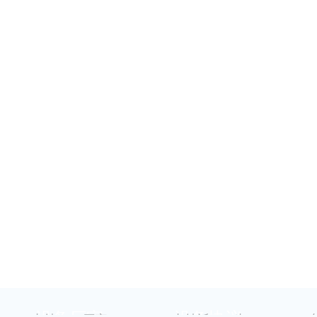
法语
俄语
印尼语
西班牙语
阿拉伯语
葡萄牙语