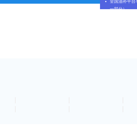
全国油补平台
一部分）
全国油补平台
二部分）
专业、专注
车联网位置平台开发十五年