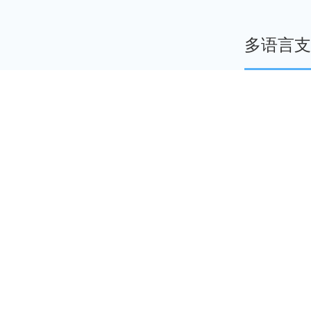
多语言支
exlive3.0支持百余种语言，助
简体中文
繁体中文
英语