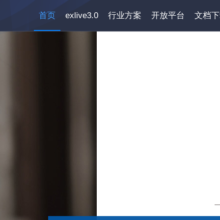
首页
exlive3.0
行业方案
开放平台
文档下